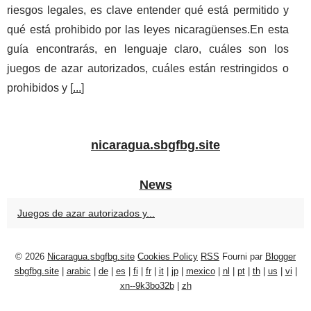
riesgos legales, es clave entender qué está permitido y
qué está prohibido por las leyes nicaragüenses.En esta
guía encontrarás, en lenguaje claro, cuáles son los
juegos de azar autorizados, cuáles están restringidos o
prohibidos y [
...
]
nicaragua.sbgfbg.site
News
Juegos de azar autorizados y...
© 2026
Nicaragua.sbgfbg.site
Cookies Policy
RSS
Fourni par
Blogger
sbgfbg.site
|
arabic
|
de
|
es
|
fi
|
fr
|
it
|
jp
|
mexico
|
nl
|
pt
|
th
|
us
|
vi
|
xn--9k3bo32b
|
zh