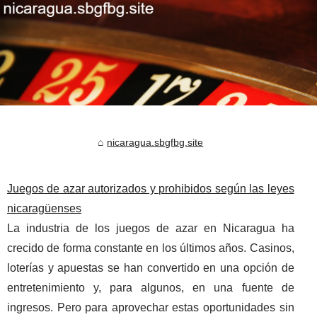
nicaragua.sbgfbg.site
Juegos de azar autorizados y prohibidos según las leyes
nicaragüenses
La industria de los juegos de azar en Nicaragua ha
crecido de forma constante en los últimos años. Casinos,
loterías y apuestas se han convertido en una opción de
entretenimiento y, para algunos, en una fuente de
ingresos. Pero para aprovechar estas oportunidades sin